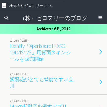
株式会社ゼロスリーについて
（株）ゼロスリーのブログ
Archives › 6月, 2012
2012年6月22日
iDentity「Xperia acro HD SO-
03D/IS12S 」用背面スキンシ
ールを販売開始
2012年6月21日
紫陽花がとても綺麗です at 立
川
2012年6月20日
Macの起動音を消すアプリ