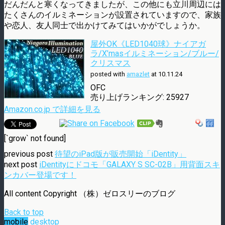
だんだんと寒くなってきましたが、この他にも立川周辺には
たくさんのイルミネーションが設置されていますので、家族
や恋人、友人同士で出かけてみてはいかがでしょうか。
屋外OK《LED1040球》ナイアガ
ラ/X’masイルミネーション/ブルー/
クリスマス
posted with
amazlet
at 10.11.24
OFC
売り上げランキング: 25927
Amazon.co.jp で詳細を見る
[`grow` not found]
previous post
待望のiPad版が販売開始「iDentity」
next post
iDentityにドコモ「GALAXY S SC-02B」用背面スキ
ンカバー登場です！
All content Copyright （株）ゼロスリーのブログ
Back to top
mobile
desktop