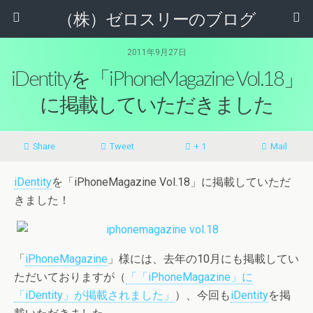
（株）ゼロスリーのブログ
2011年9月27日
iDentityを「iPhoneMagazine Vol.18」
に掲載していただきました
Share
Tweet
+ 1
Mail
iDentity
を「iPhoneMagazine Vol.18」に掲載していただ
きました！
「
iPhoneMagazine
」様には、去年の10月にも掲載してい
ただいておりますが（
「「iPhoneMagazine」に
「iDentity」が掲載されました」
）、今回も
iDentity
を掲