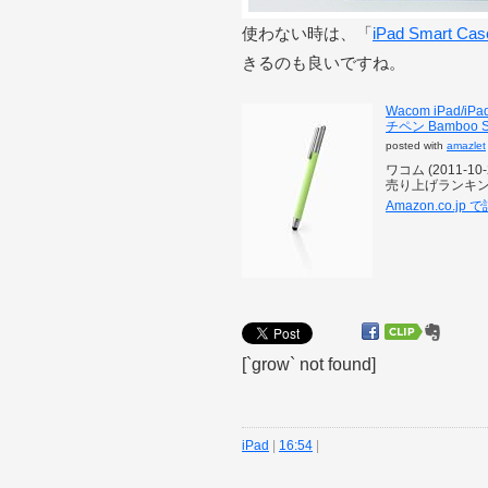
使わない時は、「
iPad Smart Cas
きるのも良いですね。
Wacom iPad
チペン Bamboo St
posted with
amazlet
ワコム (2011-10-
売り上げランキング:
Amazon.co.j
[`grow` not found]
iPad
|
16:54
|