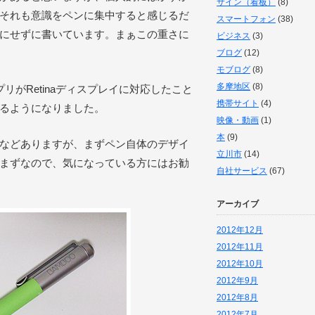
サイン（看板）
(8)
それも意識をペンに集中すると感じるだ
スマートフォン
(38)
にせずに書いています。まぁこの重さに
ビジネス
(3)
ブログ
(12)
モブログ
(8)
多摩地区
(8)
」アプリがRetinaディスプレイに対応したこと
携帯サイト
(4)
るようになりました。
映像・動画
(1)
本
(9)
などありますが、まずペン自体のデザイ
立川市
(14)
まずなので、気になっている方にはお勧
自社サービス
(67)
アーカイブ
2012年12月
2012年11月
2012年10月
2012年9月
2012年8月
2012年7月