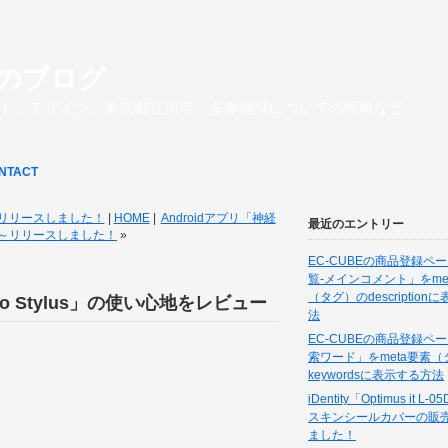
のブログ
ト、デザイン、東京都立川市、多摩地域についての情報など
NTACT
発リリースしました！
|
HOME
|
Androidアプリ「神経
最近のエントリー
～リリースしました！
»
EC-CUBEの商品登録ペ
覧-メインコメント」をme
（タグ）のdescription
o Stylus」の使い心地をレビュー
法
EC-CUBEの商品登録ペ
索ワード」をmeta要素（
keywordsに表示する方法
iDentity「Optimus it L
スキンシールカバーの販
ました！