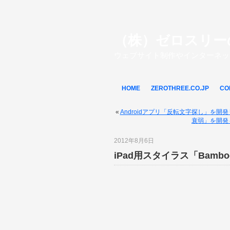
（株）ゼロスリー
ウェブサイト制作やインターネッ
HOME
ZEROTHREE.CO.JP
CO
«
Androidアプリ「反転文字探し」を開
衰弱」を開発
2012年8月6日
iPad用スタイラス「Bambo