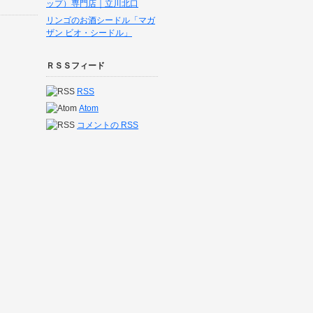
ップ）専門店｜立川北口
リンゴのお酒シードル「マガ
ザン ビオ・シードル」
ＲＳＳフィード
RSS
Atom
コメントの
RSS