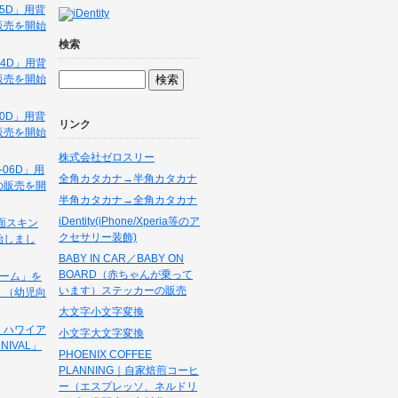
O-05D」用背
販売を開始
検索
O-04D」用背
販売を開始
-10D」用背
リンク
販売を開始
株式会社ゼロスリー
SC-06D」用
全角カタカナ→半角カタカナ
の販売を開
半角カタカナ→全角カタカナ
iDentity(iPhone/Xperia等のア
用背面スキン
クセサリー装飾)
始しまし
BABY IN CAR／BABY ON
BOARD（赤ちゃんが乗って
ゲーム」を
います）ステッカーの販売
！（幼児向
大文字小文字変換
、ハワイア
小文字大文字変換
NIVAL」
PHOENIX COFFEE
PLANNING｜自家焙煎コーヒ
ー（エスプレッソ、ネルドリ