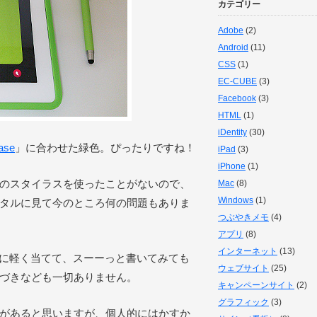
カテゴリー
Adobe
(2)
Android
(11)
CSS
(1)
EC-CUBE
(3)
Facebook
(3)
HTML
(1)
iDentity
(30)
ase
」に合わせた緑色。ぴったりですね！
iPad
(3)
iPhone
(1)
のスタイラスを使ったことがないので、
Mac
(8)
Windows
(1)
タルに見て今のところ何の問題もありま
つぶやきメモ
(4)
アプリ
(8)
インターネット
(13)
イに軽く当てて、スーーっと書いてみても
ウェブサイト
(25)
づきなども一切ありません。
キャンペーンサイト
(2)
グラフィック
(3)
があると思いますが、個人的にはかすか