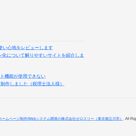
を購入、使い心地をレビューします
ライン化について解りやすいサイトを紹介しま
クノート機能が使用できない
を制作しました（税理士法人様）
ホームページ制作/Webシステム開発の株式会社ゼロスリー（東京都立川市）
. All R