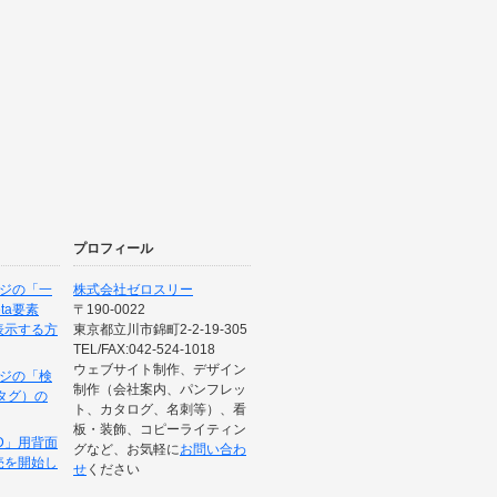
プロフィール
ージの「一
株式会社ゼロスリー
ta要素
〒190-0022
に表示する方
東京都立川市錦町2-2-19-305
TEL/FAX:042-524-1018
ウェブサイト制作、デザイン
ージの「検
制作（会社案内、パンフレッ
タグ）の
ト、カタログ、名刺等）、看
板・装飾、コピーライティン
-05D」用背面
グなど、お気軽に
お問い合わ
売を開始し
せ
ください