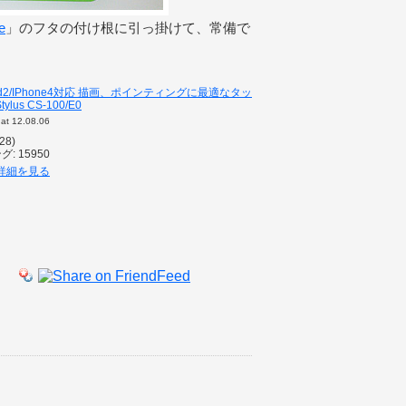
e
」のフタの付け根に引っ掛けて、常備で
/iPad2/IPhone4対応 描画、ポインティングに最適なタッ
ylus CS-100/E0
at 12.08.06
28)
 15950
p で詳細を見る