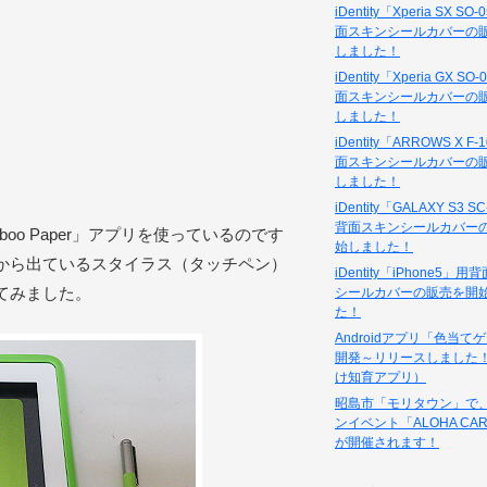
iDentity「Xperia SX S
面スキンシールカバーの
しました！
iDentity「Xperia GX S
面スキンシールカバーの
しました！
iDentity「ARROWS X F
面スキンシールカバーの
しました！
iDentity「GALAXY S3 
背面スキンシールカバー
boo Paper」アプリを使っているのです
始しました！
ムから出ているスタイラス（タッチペン）
iDentity「iPhone5」
てみました。
シールカバーの販売を開
た！
Androidアプリ「色当て
開発～リリースしました
け知育アプリ）
昭島市「モリタウン」で
ンイベント「ALOHA CAR
が開催されます！