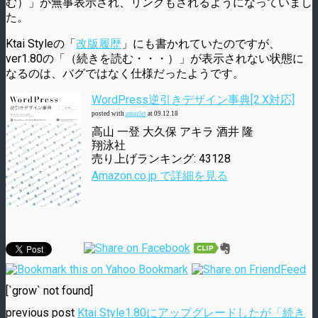
む）」が無事表示され、リンクもされるようになっていまし
た。
Ktai Styleの「
改版履歴
」にも書かれていたのですが、
ver1.80の「（続きを読む・・・）」が表示されない状態に
なるのは、バグではなく仕様だったようです。
WordPress逆引きデザイン事典[2.X対応]
posted with
amazlet
at 09.12.18
高山 一登 大久保 アキラ 酒井 隆
翔泳社
売り上げランキング: 43128
Amazon.co.jp で詳細を見る
[`grow` not found]
previous post
Ktai Style1.80にアップグレードしたが「続き