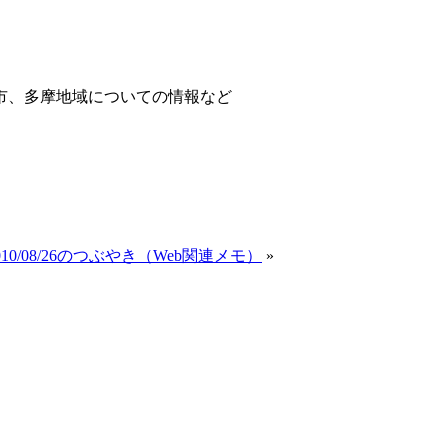
市、多摩地域についての情報など
010/08/26のつぶやき（Web関連メモ）
»