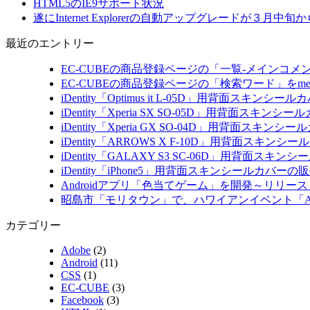
HTML5のIE9サポート状況
遂にInternet Explorerの自動アップグレードが３月
最近のエントリー
EC-CUBEの商品登録ページの「一覧-メインコメント」
EC-CUBEの商品登録ページの「検索ワード」をmet
iDentity「Optimus it L-05D」用背面スキ
iDentity「Xperia SX SO-05D」用背面ス
iDentity「Xperia GX SO-04D」用背面ス
iDentity「ARROWS X F-10D」用背面スキ
iDentity「GALAXY S3 SC-06D」用背面
iDentity「iPhone5」用背面スキンシールカバ
Androidアプリ「色当てゲーム」を開発～リリ
昭島市「モリタウン」で、ハワイアンイベント「ALO
カテゴリー
Adobe
(2)
Android
(11)
CSS
(1)
EC-CUBE
(3)
Facebook
(3)