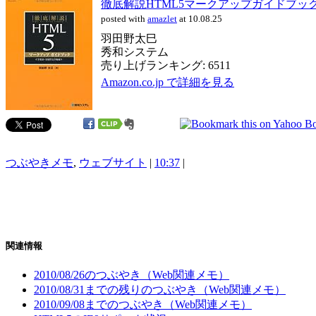
徹底解説HTML5マークアップガイドブッ
posted with
amazlet
at 10.08.25
羽田野太巳
秀和システム
売り上げランキング: 6511
Amazon.co.jp で詳細を見る
つぶやきメモ
,
ウェブサイト
|
10:37
|
関連情報
2010/08/26のつぶやき（Web関連メモ）
2010/08/31までの残りのつぶやき（Web関連メモ）
2010/09/08までのつぶやき（Web関連メモ）