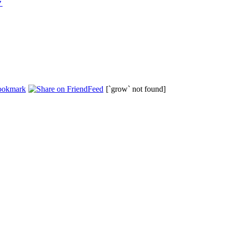
ク
[`grow` not found]